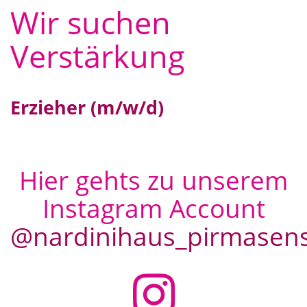
Wir suchen
Kita Klosterhof
Ansprechpartner
Verstärkung
Erzieher (m/w/d)
Hier gehts zu unserem
Instagram Account
@nardinihaus_pirmasen