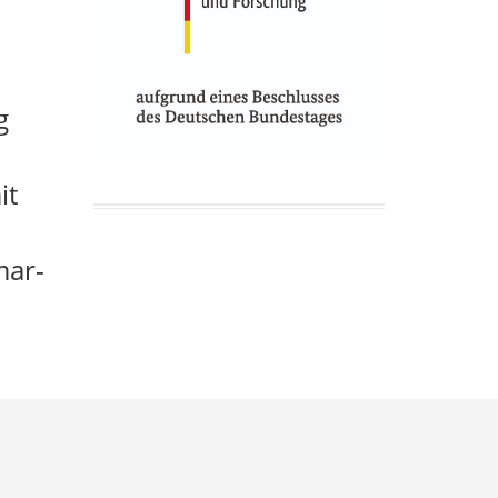
g
it
mar-