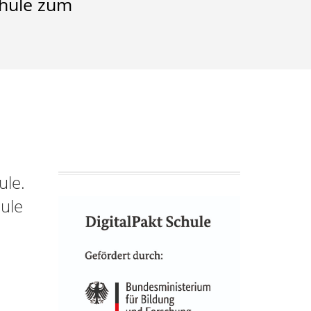
chule zum
ule.
hule